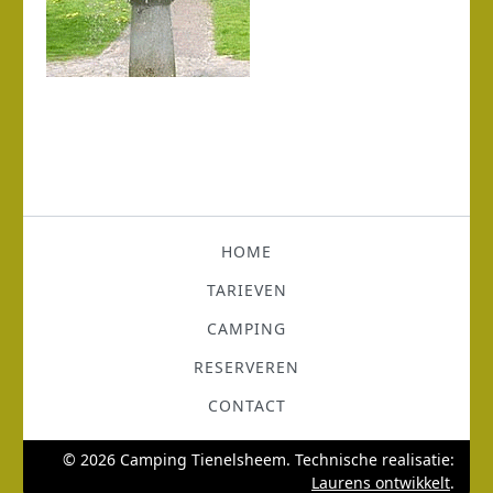
HOME
TARIEVEN
CAMPING
RESERVEREN
CONTACT
© 2026 Camping Tienelsheem. Technische realisatie:
Laurens ontwikkelt
.