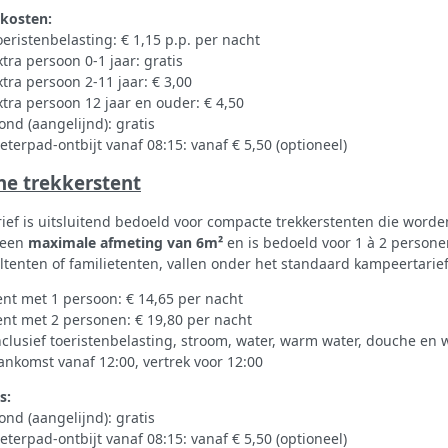
 kosten:
oeristenbelasting: € 1,15 p.p. per nacht
xtra persoon 0-1 jaar: gratis
xtra persoon 2-11 jaar: € 3,00
xtra persoon 12 jaar en ouder: € 4,50
ond (aangelijnd): gratis
ieterpad-ontbijt vanaf 08:15: vanaf € 5,50 (optioneel)
ne trekkerstent
arief is uitsluitend bedoeld voor compacte trekkerstenten die worde
 een
maximale afmeting van 6m²
en is bedoeld voor 1 à 2 persone
ltenten of familietenten, vallen onder het standaard kampeertarief
ent met 1 persoon: € 14,65 per nacht
ent met 2 personen: € 19,80 per nacht
nclusief toeristenbelasting, stroom, water, warm water, douche en w
ankomst vanaf 12:00, vertrek voor 12:00
s:
ond (aangelijnd): gratis
ieterpad-ontbijt vanaf 08:15: vanaf € 5,50 (optioneel)