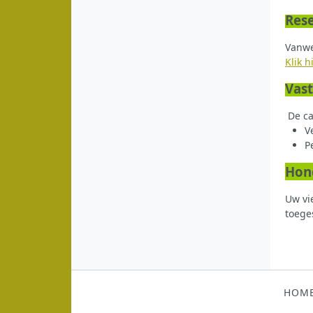
Res
Vanwe
Klik h
Vast
De ca
V
P
Hon
Uw vi
toege
HOM