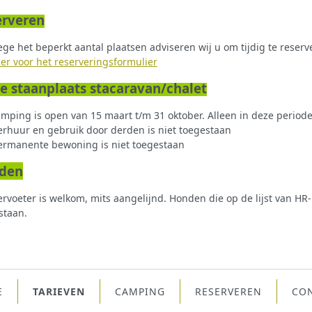
erveren
ge het beperkt aantal plaatsen adviseren wij u om tijdig te reserv
ier voor het reserveringsformulier
e staanplaats stacaravan/chalet
mping is open van 15 maart t/m 31 oktober. Alleen in deze period
erhuur en gebruik door derden is niet toegestaan
ermanente bewoning is niet toegestaan
den
ervoeter is welkom, mits aangelijnd. Honden die op de lijst van HR
staan.
E
TARIEVEN
CAMPING
RESERVEREN
CO