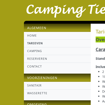
ALGEMEEN
Tar
HOME
Over
TARIEVEN
Car
CAMPING
Stand
RESERVEREN
CONTACT
Inclus
2
1
VOORZIENINGEN
W
SANITAIR
W
D
WASSERETTE
W
A
OMGEVING