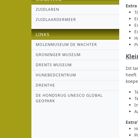
Extra
ZUIDLAREN
T
E
ZUIDLAARDERMEER
E
E
LINKS
H
P
MOLENMUSEUM DE WACHTER
GRONINGER MUSEUM
Klei
DRENTS MUSEUM
Dit t
heeft
HUNEBEDCENTRUM
koepe
DRENTHE
T
DE HONDSRUG UNESCO GLOBAL
T
GEOPARK
I
A
Extra'
H
P